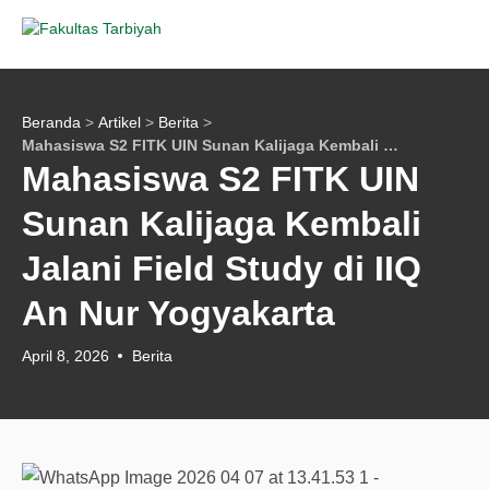
Skip
to
content
Beranda
Artikel
Berita
>
>
>
Mahasiswa S2 FITK UIN Sunan Kalijaga Kembali Jalani Field Study di IIQ An Nur Yogyakarta
Mahasiswa S2 FITK UIN
Sunan Kalijaga Kembali
Jalani Field Study di IIQ
An Nur Yogyakarta
April 8, 2026
Berita